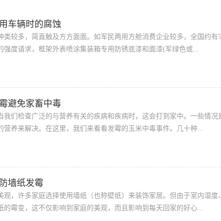
用车辆时的腐蚀
种类较多，简直触及方方面面。如军民两用方舱消费企业较多，全国约有5
强度请求，框架外表喷涂集装箱专用防锈底漆和面漆(军绿色或...
霉避免家畜中毒
当我们检查广泛的与营养有关的疾病和疾病时，这会打到家中。一些情况是
的营养来解决。在这里，我们来看看发霉的玉米中毒事件。几十种...
防墙纸发霉
美观，许多家庭选择使用墙纸（也称壁纸）来装饰家居。但由于室内湿度
纸的霉变，这不仅影响到家庭的美观，而且影响到每天回家的好心...