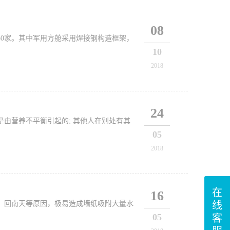
08
0家。其中军用方舱采用焊接钢构造框架，
10
2018
24
由营养不平衡引起的; 其他人在别处有其
05
2018
在
16
线
、回南天等原因，极易造成墙纸吸附大量水
05
客