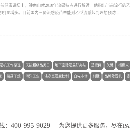
公益健康讲坛上，钟南山就2018年流感特点进行解读。他指出当前流行
a病毒明显增多。目前国内三价流感疫苗未能对乙型流感起到理想预防...
湿机工作原理
天猫超级品类日
地下室除湿最好办法
慧聪网
关键
榻榻米
度
蘑菇干燥
海洋工业
洁净室湿度控制
白电市场
别墅
品牌除湿机
400-995-9029
线：
为您提供更多服务，尽在
P