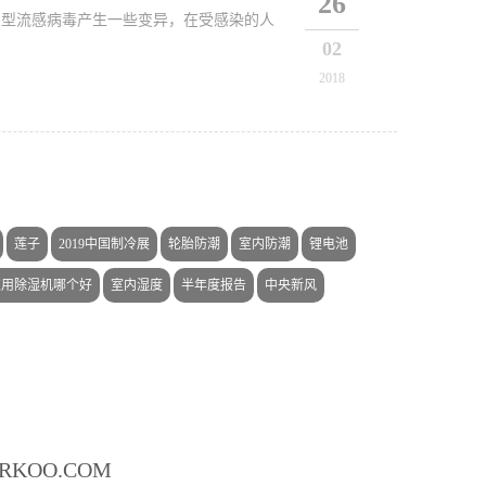
26
的乙型流感病毒产生一些变异，在受感染的人
02
2018
莲子
2019中国制冷展
轮胎防潮
室内防潮
锂电池
家用除湿机哪个好
室内湿度
半年度报告
中央新风
ARKOO.COM