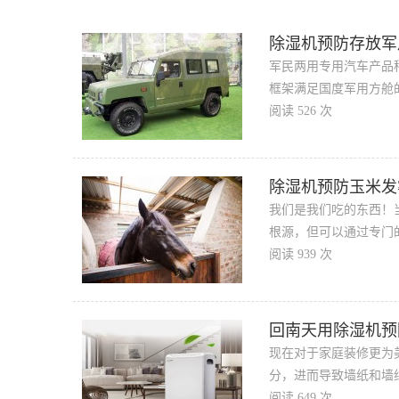
除湿机预防存放军
军民两用专用汽车产品
框架满足国度军用方舱的
阅读 526 次
除湿机预防玉米发
我们是我们吃的东西！
根源，但可以通过专门
阅读 939 次
回南天用除湿机预
现在对于家庭装修更为
分，进而导致墙纸和墙
阅读 649 次