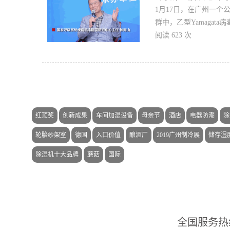
1月17日，在广州一个
群中，乙型Yamagat
阅读 623 次
红顶奖
创新成果
车间加湿设备
母亲节
酒店
电器防潮
除
轮胎纱架室
德国
入口价值
酿酒厂
2019广州制冷展
储存湿
除湿机十大品牌
蘑菇
国际
全国服务热