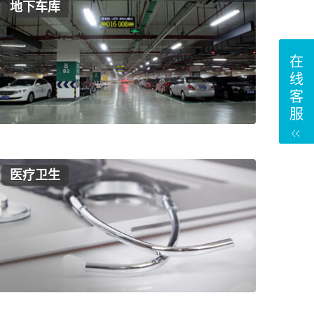
地下车库
在
线
客
服
医疗卫生