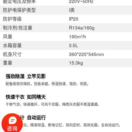
额定电压及频率
220V~50Hz
防护电保护类型
I类
防护等级
IP20
制冷剂/充注量
R134a/160g
风量
190m³/h
水箱容量
3.5L
机身尺寸
360*225*545mm
重量
15.3kg
强劲除湿 立竿见影
配备高效压缩机，性能卓越，除湿快速、强劲、彻底。
快速干衣 如同晴天
干爽气流，快速循环，可风干衣服，梅雨天衣服不再湿漉漉。
智能设计 自动运行
微电脑智能化，精准恒湿、断电记忆、双向定时、高效化霜，全自动运行。