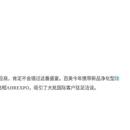
应商，肯定不会错过这番盛宴。百奥今年携带新品净化型
除
亮相AHREXPO，吸引了大批国际客户驻足洽谈。