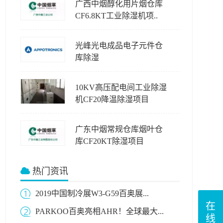
广西中烟醇化用片烟仓库
CF6.8KT工业除湿机项..
光峰光电成品电子元件仓
库除湿
10KV高压配电间工业除湿
机CF20降温除湿项目
广东中烟常规仓库烟叶仓
库CF20KT除湿项目
热门资讯
2019中国制冷展W3-G59百奥展...
在
PARKOO百奥亮相AHR！全球最大...
线